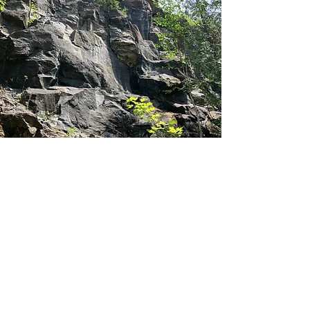
Accueil
Album photos
Partager
À propos
Crédits images
Contact
Presse et bilans