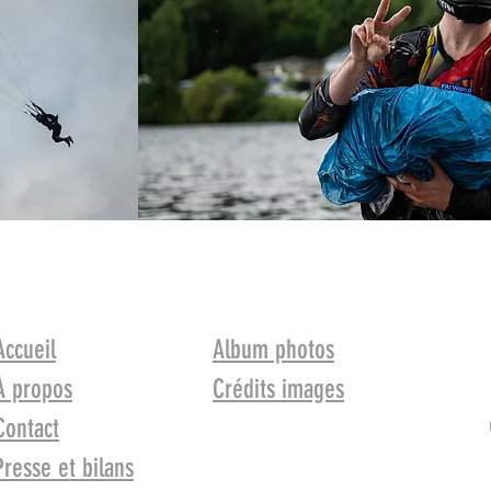
Accueil
Album photos
À propos
Crédits images
Contact
Presse et bilans