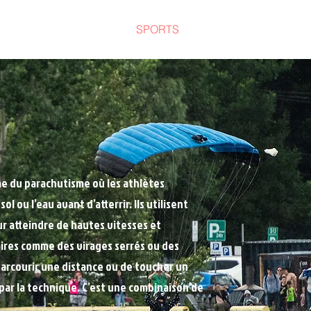
PROGRAMMATION
SPORTS
INFOS
DEVENIR 
me du parachutisme où les athlètes
 ou l’eau avant d’atterrir. Ils utilisent
r atteindre de hautes vitesses et
ires comme des virages serrés ou des
 parcourir une distance ou de toucher un
par la technique. C’est une combinaison de
.