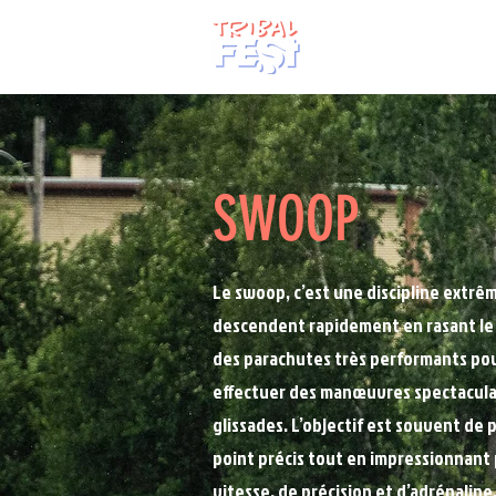
ACCUEIL
SWOOP
Le swoop, c’est une discipline extrê
descendent rapidement en rasant le sol
des parachutes très performants pou
effectuer des manœuvres spectacula
glissades. L’objectif est souvent de
point précis tout en impressionnant 
vitesse, de précision et d’adrénaline