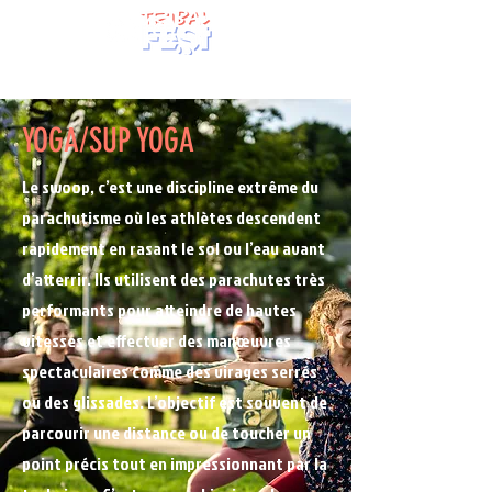
YOGA/SUP YOGA
Le swoop, c’est une discipline extrême du
parachutisme où les athlètes descendent
rapidement en rasant le sol ou l’eau avant
d’atterrir. Ils utilisent des parachutes très
performants pour atteindre de hautes
vitesses et effectuer des manœuvres
spectaculaires comme des virages serrés
ou des glissades. L’objectif est souvent de
parcourir une distance ou de toucher un
point précis tout en impressionnant par la