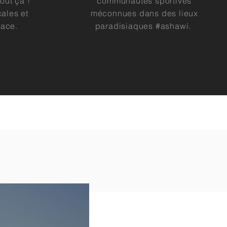
tout ça !
communautés sportives
ales et
méconnues dans des lieux
lace.
paradisiaques
#ashawi.