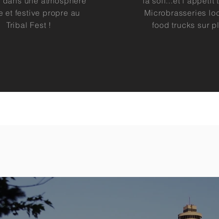
 dans une atmosphère
la soif...et l'appétit 
e et festive propre au
Microbrasseries loc
Tribal Fest !
food
trucks
sur p