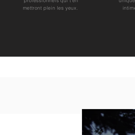
professionnels qui t'en
unique
mettront plein les yeux.
intim